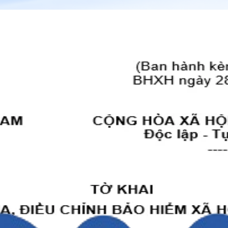
ghĩa các ký hiệu mã số thẻ cụ thể như sau:
số 777/2019/QĐ-BHXH
mạng, hộ nghèo, cận nghèo và đối tượng bảo trợ 