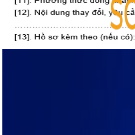
Ngày đăng:
8/9/2020
Hướng dẫn bảo hành Token
Ngày đăng:
17/4/2020
1
2
3
4
5
6
7
VIN-HOADON
9,5K
người theo dõi
VIN-HOADON - Giải pháp quản trị doanh nghiệp PHỔ
BIẾN NHẤT với hơn 300.000 nhà kinh doanh sử dụng
Software Company
·
Not Applicable