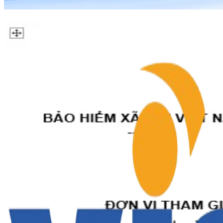
Tìm hiểu cấu trúc mã số thẻ BHYT
Mã thẻ BHYT gồm 15 ký tự, được chia thành 04 ô. Ý n
Ngày đăng:
25/9/2020
Hồ sơ hưởng chế độ ốm đau năm 2020
Ngày đăng:
17/9/2020
Hồ sơ hưởng chế độ hưu trí theo quyết định 
Ngày đăng:
16/9/2020
Hỗ trợ dịch Covid-19: Người có công với cách 
Ngày đăng:
16/9/2020