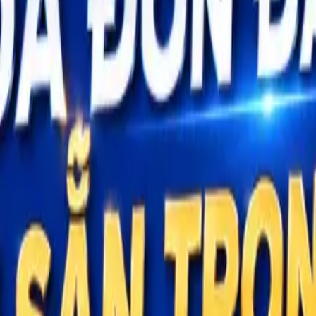
n tử từ máy tính tiền từ 01/06/2025
ài?