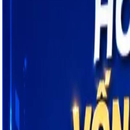
Bài viết mới nhất
Chuyển đổi số 0 đồng cùng VISNAM – Nhận bộ ưu đãi 7 sản phẩm
Nghị định 70/2025/NĐ-CP: Hộ kinh doanh bắt buộc xuất hóa đơn điệ
Từ hộ kinh doanh lên doanh nghiệp: Tự kê khai hay thuê kế toán ngo
Thông tin liên lạc