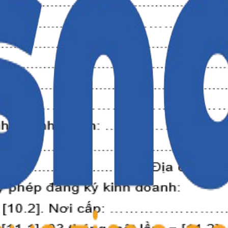
ơ Quan BHXH Quận/ Huyện Hà Nội
ng còn phải lập D04h-TS theo Quyết định 505/QĐ
ng tin BHXH, BHYT theo Quyết định 505/QĐ-BHX
ỉnh BHXH, BHYT theo Quyết định 505/QĐ-BHXH
ia BHXH, BHYT, BHTN theo Quyết định 1040/QĐ-