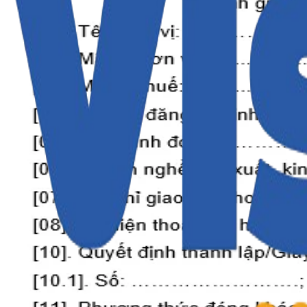
Danh Sách Tài Khoản Ngân Hàng Chuyên Thu C
Ngày đăng:
16/9/2020
Truy thu cộng nối thời gian dưới 3 tháng khô
Ngày đăng:
9/9/2020
Mẫu TK1-TS Tờ khai tham gia, điều chỉnh thô
Ngày đăng:
8/9/2020
Mẫu TK3-TS Tờ khai đơn vị tham gia, điều ch
Ngày đăng:
8/9/2020
D02-LT Báo cáo tình hình SDLĐ và DS tham g